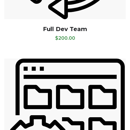
Full Dev Team
$
200.00